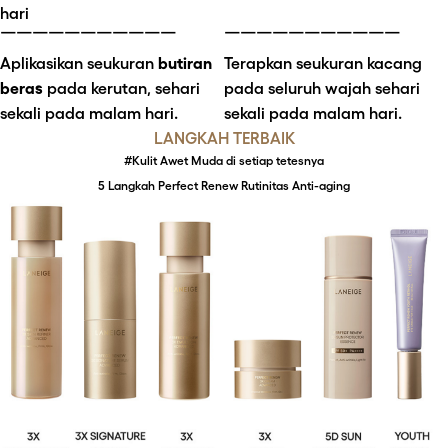
hari
￣￣￣￣￣￣￣￣￣￣￣
￣￣￣￣￣￣￣￣￣￣￣
Aplikasikan seukuran 
butiran 
Terapkan seukuran kacang 
beras
 pada kerutan, sehari 
pada seluruh wajah sehari 
sekali pada malam hari.
sekali pada malam hari.
LANGKAH TERBAIK
#Kulit Awet Muda di setiap tetesnya
5 Langkah Perfect Renew Rutinitas Anti-aging