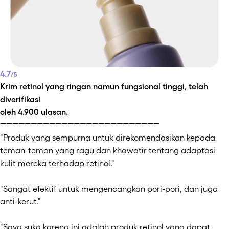
4.7
/5
Krim retinol yang ringan namun fungsional tinggi, telah
diverifikasi
oleh 4.900 ulasan.
￣￣￣￣￣￣￣￣￣￣￣￣￣￣￣￣￣￣￣￣￣￣￣￣￣￣
"Produk yang sempurna untuk direkomendasikan kepada
teman-teman yang ragu dan khawatir tentang adaptasi
kulit mereka terhadap retinol."
"Sangat efektif untuk mengencangkan pori-pori, dan juga
anti-kerut."
"Saya suka karena ini adalah produk retinol yang dapat