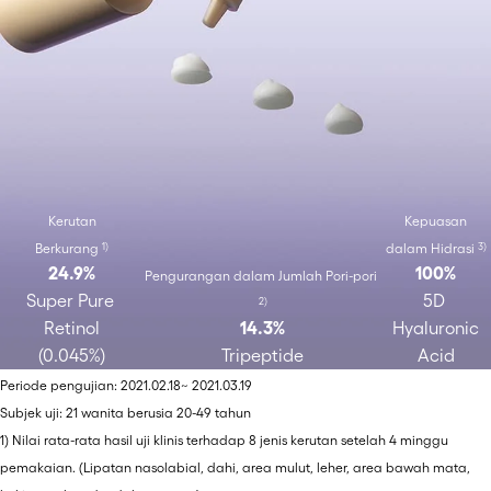
Kerutan
Kepuasan
Berkurang 
dalam Hidrasi 
1)
3)
24.9%
100%
Pengurangan dalam Jumlah Pori-pori 
Super Pure 
5D 
2)
Retinol
14.3%
Hyaluronic
(0.045%)
Tripeptide
Acid
Periode pengujian: 2021.02.18~ 2021.03.19
Subjek uji: 21 wanita berusia 20-49 tahun
1) Nilai rata-rata hasil uji klinis terhadap 8 jenis kerutan setelah 4 minggu
pemakaian. (Lipatan nasolabial, dahi, area mulut, leher, area bawah mata,