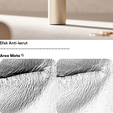
Efek Anti-kerut
￣￣￣￣￣￣￣￣￣￣￣￣￣￣￣￣￣￣￣￣￣￣￣
Area Mata 
1)