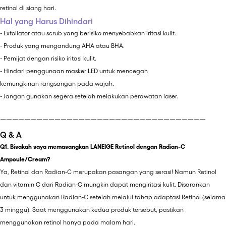
retinol di siang hari.
Hal yang Harus Dihindari
- Exfoliator atau scrub yang berisiko menyebabkan iritasi kulit.
- Produk yang mengandung AHA atau BHA.
- Pemijat dengan risiko iritasi kulit.
- Hindari penggunaan masker LED untuk mencegah
kemungkinan rangsangan pada wajah.
- Jangan gunakan segera setelah melakukan perawatan laser.
￣￣￣￣￣￣￣￣￣￣￣￣￣￣￣￣￣￣￣￣￣￣￣￣￣￣￣￣￣￣￣￣￣￣
Q & A
Q1. Bisakah saya memasangkan LANEIGE Retinol dengan Radian-C
Ampoule/Cream?
Ya, Retinol dan Radian-C merupakan pasangan yang serasi! Namun Retinol
dan vitamin C dari Radian-C mungkin dapat mengiritasi kulit. Disarankan
untuk menggunakan Radian-C setelah melalui tahap adaptasi Retinol (selama
3 minggu). Saat menggunakan kedua produk tersebut, pastikan
menggunakan retinol hanya pada malam hari.