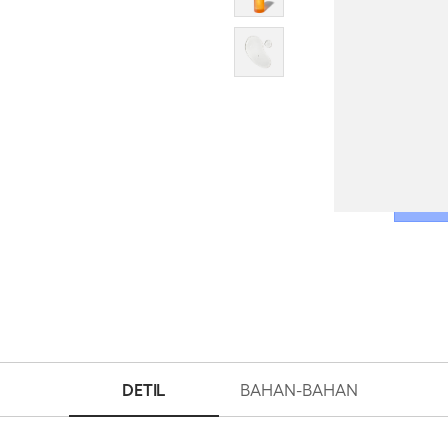
UNTUK 
Price
IDR 
Beli sek
DETIL
BAHAN-BAHAN