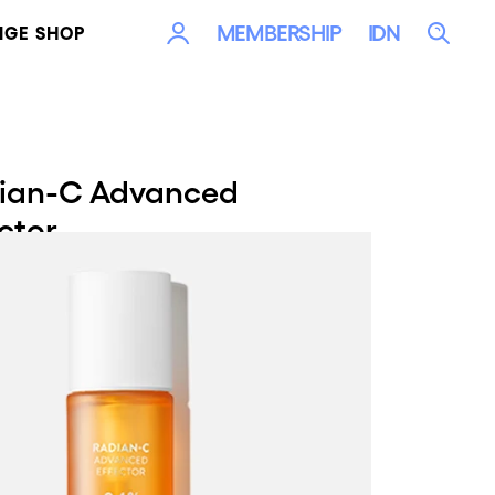
LOG
Sea
MEMBERSHIP
IDN
IGE SHOP
IN
ian-C Advanced
ctor
untuk mencerahkan kulit dengan formula 3x
n mix dan superberry kompleks