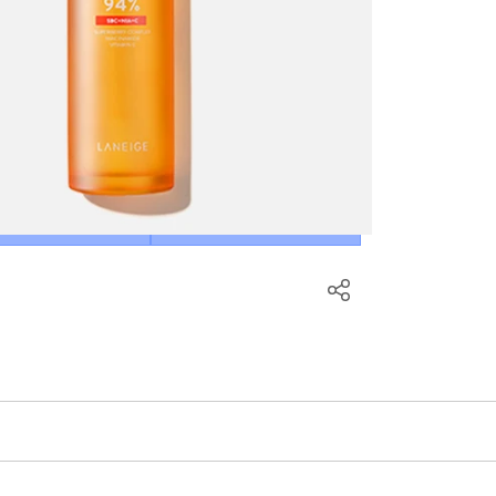
SEMUA JENIS KULIT
650.000
arang!
TikTok
Shopee
Shop