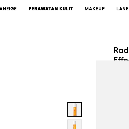
LANEIGE
PERAWATAN KULIT
MAKEUP
LANE
Rad
Effe
Toner 
vitami
150ml